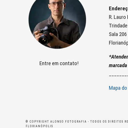
Endereç
R. Lauro
Trindade
Sala 206
Florianóp
*Atende
Entre em contato!
marcada
_______
Mapa do 
© COPYRIGHT ALONSO FOTOGRAFIA - TODOS OS DIREITOS R
FLORIANÓPOLIS