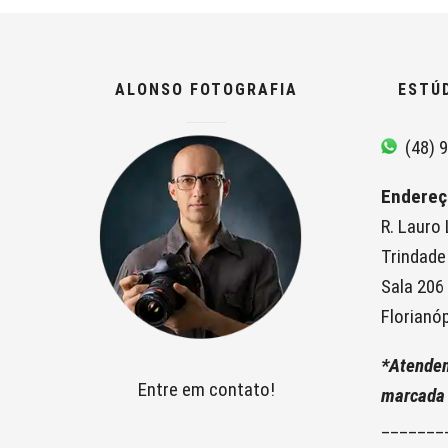
ALONSO FOTOGRAFIA
ESTÚ
(48) 9
Endereç
R. Lauro
Trindade
Sala 206
Florianóp
*Atende
Entre em contato!
marcada
_______