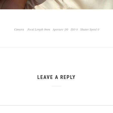
Camera
Focal Length 0mm
Aperture ƒ/0
ISO 0
Shutter Speed 0
LEAVE A REPLY