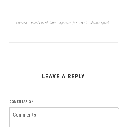
Camera
Focal Length 0mm
Aperture ƒ/0
ISO 0
Shutter Speed 0
LEAVE A REPLY
COMENTÁRIO
*