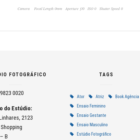
Camera
Focal Length 0mm
Aperture ƒ/0
ISO 0
Shutter Speed 0
DIO FOTOGRÁFICO
TAGS
9823 0020
Ator
Atriz
Book Agência
Ensaio Feminino
o do Estúdio:
Ensaio Gestante
 Linhares, 2123
Ensaio Masculino
 Shopping
Estúdio Fotográfico
 – B