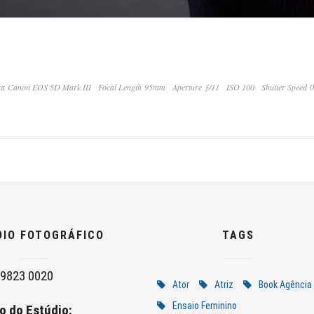
a Canon EOS 5D Mark III
Focal Length 95mm
Aperture ƒ/11
ISO 100
Shutter Speed 
DIO FOTOGRÁFICO
TAGS
9823 0020
Ator
Atriz
Book Agência
Ensaio Feminino
o do Estúdio: