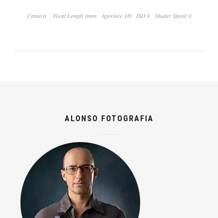
Camera
Focal Length 0mm
Aperture ƒ/0
ISO 0
Shutter Speed 0
ALONSO FOTOGRAFIA