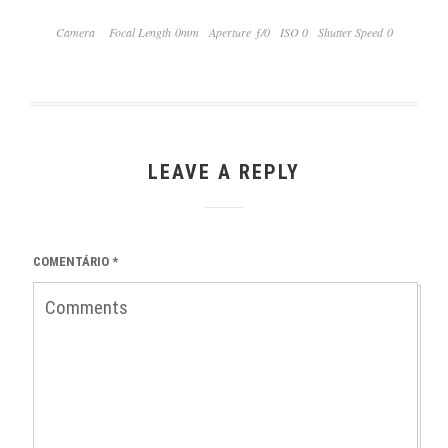
Camera
Focal Length 0mm
Aperture ƒ/0
ISO 0
Shutter Speed 0
LEAVE A REPLY
COMENTÁRIO
*