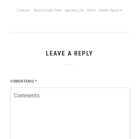
Camera
Focal Length 0mm
Aperture ƒ/0
ISO 0
Shutter Speed 0
LEAVE A REPLY
COMENTÁRIO
*