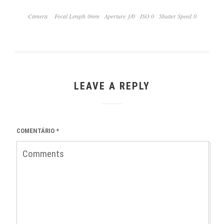
Camera
Focal Length 0mm
Aperture ƒ/0
ISO 0
Shutter Speed 0
LEAVE A REPLY
COMENTÁRIO
*