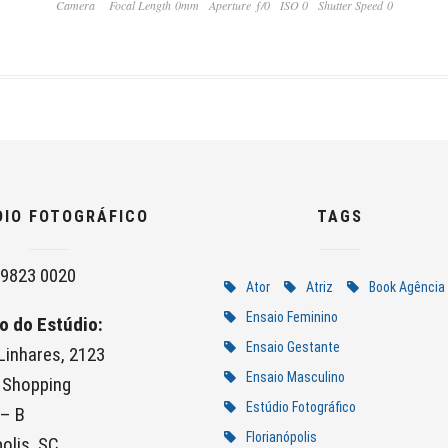
Camera
Focal Length 0mm
Aperture ƒ/0
ISO 0
Shutter Speed 0
DIO FOTOGRÁFICO
TAGS
9823 0020
Ator
Atriz
Book Agência
Ensaio Feminino
o do Estúdio:
Ensaio Gestante
 Linhares, 2123
Ensaio Masculino
 Shopping
Estúdio Fotográfico
 – B
Florianópolis
olis, SC