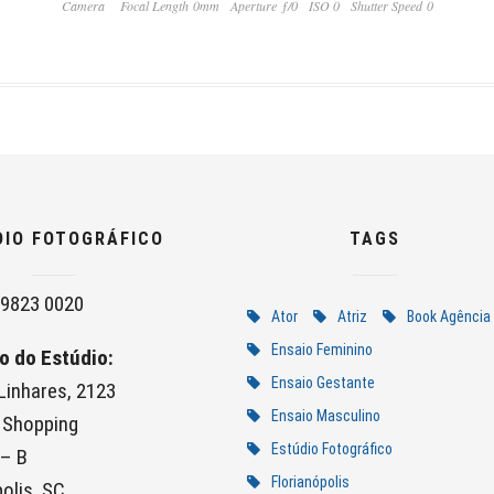
Camera
Focal Length 0mm
Aperture ƒ/0
ISO 0
Shutter Speed 0
DIO FOTOGRÁFICO
TAGS
9823 0020
Ator
Atriz
Book Agência
Ensaio Feminino
o do Estúdio:
Ensaio Gestante
 Linhares, 2123
Ensaio Masculino
 Shopping
Estúdio Fotográfico
 – B
Florianópolis
olis, SC