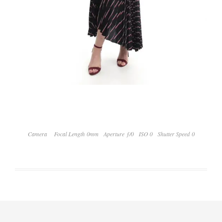
Camera
Focal Length 0mm
Aperture ƒ/0
ISO 0
Shutter Speed 0