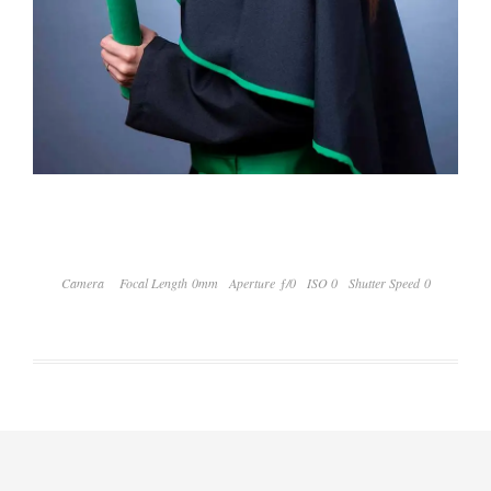
Camera
Focal Length 0mm
Aperture ƒ/0
ISO 0
Shutter Speed 0