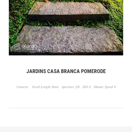
JARDINS CASA BRANCA POMERODE
Camera
Focal Length 0mm
Aperture ƒ/0
ISO 0
Shutter Speed 0