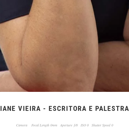
IANE VIEIRA - ESCRITORA E PALESTR
Camera
Focal Length 0mm
Aperture ƒ/0
ISO 0
Shutter Speed 0