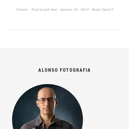
Camera
Focal Length 0mm
Aperture ƒ/0
ISO 0
Shutter Speed 0
ALONSO FOTOGRAFIA